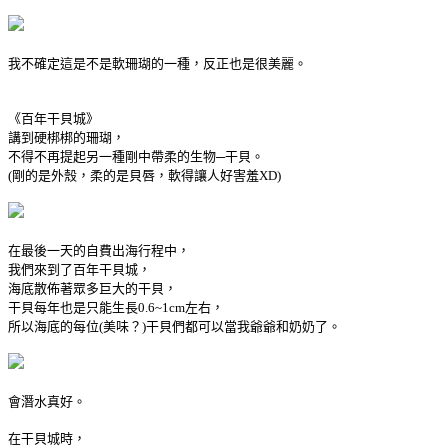
我不確定這是不是軟珊瑚的一種，反正也是很美麗。
《百年干貝城》
講到硬梆梆的珊瑚，
不得不再提起另一種剛中帶柔的生物─干貝。
(剛的是外殼，柔的是貝唇，軟得讓人好害羞XD)
在最後一天的自費出海行程中，
我們來到了百年干貝城，
海底散佈著眾多巨大的干貝，
干貝每年也是只能生長0.6~1cm左右，
所以海底的每位(美味？)干貝們都可以當我爺爺和奶奶了。
會潛水真好。
在干貝城時，