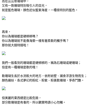
而在云云眾珊瑚中，
又有一款珊瑚特別吸引人的目光，
就是藍色珊瑚，顏色近似藍紫海星，一種很特別的藍色。
再來，
你以為珊瑚都是硬梆梆嗎？
你以為珊瑚就不能像海葵一樣有著柔軟的觸手嗎？
那你就大錯特錯啦！
我們一般看到的珊瑚都是硬梆梆的，稱為石珊瑚或硬珊瑚；
但是有一種珊瑚是軟的哦！
軟珊瑚生長於水流較大的地方，依附岩壁、捕食浮游生物而生；
顏色繽紛，各式夢幻的粉紅、粉紫、粉黃軟珊瑚，爭奇鬥艷。
但美麗的東西總是比較危險，
部分軟珊瑚是有毒的，所以觀賞時請小心勿觸。