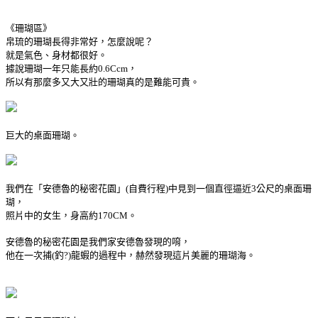
《珊瑚區》
帛琉的珊瑚長得非常好，怎麼說呢？
就是氣色、身材都很好。
據說珊瑚一年只能長約0.6Ccm，
所以有那麼多又大又壯的珊瑚真的是難能可貴。
巨大的桌面珊瑚。
我們在「安德魯的秘密花園」(自費行程)中見到一個直徑逼近3公尺的桌面珊
瑚，
照片中的女生，身高約170CM。
安德魯的秘密花園是我們家安德魯發現的唷，
他在一次捕(釣?)龍蝦的過程中，赫然發現這片美麗的珊瑚海。