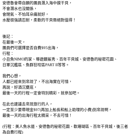
安德魯會帶自願的團員潛入海中摸干貝，
不會潛水也沒關係，
會閉氣、不怕耳朵痛就好，
水壓很強請忍耐，柔軟的干貝唇絕對值得！
後記：
在最後一天，
團員們可選擇是否自費$95出海，
行程：
小丑魚NIMO的家、導遊餵鯊秀、百年干貝城、安德魯的秘密花園、
日軍沉艦區、魚群狂咬區PART II等等。
我們心想，
人都已經來到帛琉了，不出海實在可惜，
再說，好酒沉甕底，
最後一天的行程一定會特別精彩，就參加吧。
在此也建議去帛琉旅行的人，
一定至少要帶現金$97(再加上船長和船上助理的小費)到帛琉啊，
最後一天的出海行程太精采，不去可惜！
(行程：美人魚水道、安德魯的秘密花園、軟珊瑚區、百年干貝城，後三者
為自費行程)