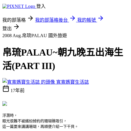
登入
我的部落格
我的部落格後台
我的帳號
登出
2008 Aug.帛琉PALAU
國外旅遊
帛琉PALAU~朝九晚五出海生
活(PART III)
寬寬媽寶生活誌
17年前
浮潛時，
眼光很難不被繽紛綽約的珊瑚礁吸引，
這一篇要來講講珊瑚，再順便介紹一下干貝。