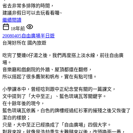
省去非常多排隊的時間，
建議非假日可以去玩看看囉~
繼續閱讀
18年前
20080405自由廣場半日遊
台灣好所在
國內旅遊
吃完了雙連0仔湯之後，我們再度搭上淡水線，前往自由廣
場。
音樂廳和戲劇院的外牆、屋頂都還在翻修，
所以搭起了很多鷹架和帆布，實在有點可惜。
小學課本中，曾經唸到跟中正紀念堂有關的一篇課文，
文中提到了「大中至正」、藍色琉璃瓦等關鍵字。
在十餘年後的現今，
藍色琉璃瓦依舊，白色的牌樓經過紅衫軍的摧殘之後又恢復了
潔白的樣貌；
只是，大中至正已經換成了「自由廣場」四個大字。
對我來說，就像是浩劫重生大難歸來以後，改頭換面一番，