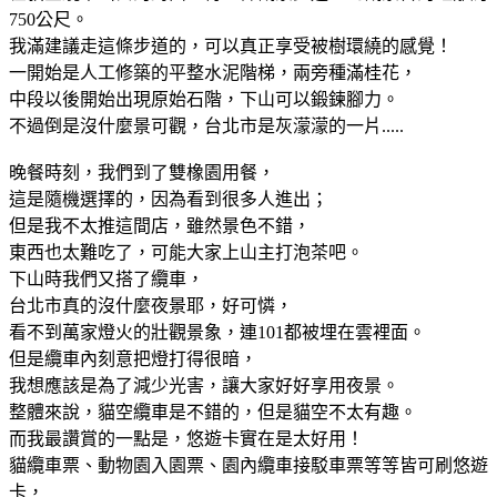
750公尺。
我滿建議走這條步道的，可以真正享受被樹環繞的感覺！
一開始是人工修築的平整水泥階梯，兩旁種滿桂花，
中段以後開始出現原始石階，下山可以鍛鍊腳力。
不過倒是沒什麼景可觀，台北市是灰濛濛的一片.....
晚餐時刻，我們到了雙橡園用餐，
這是隨機選擇的，因為看到很多人進出；
但是我不太推這間店，雖然景色不錯，
東西也太難吃了，可能大家上山主打泡茶吧。
下山時我們又搭了纜車，
台北市真的沒什麼夜景耶，好可憐，
看不到萬家燈火的壯觀景象，連101都被埋在雲裡面。
但是纜車內刻意把燈打得很暗，
我想應該是為了減少光害，讓大家好好享用夜景。
整體來說，貓空纜車是不錯的，但是貓空不太有趣。
而我最讚賞的一點是，悠遊卡實在是太好用！
貓纜車票、動物園入園票、園內纜車接駁車票等等皆可刷悠遊
卡，