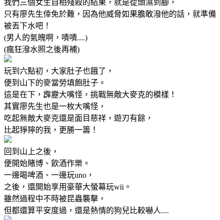
我們三個女生自相殘殺的結果，就是從頭濕到腳，
只有廖先生倖免於難，因為他威脅如果膽敢潑他的話，就準備
被丟下水吧！
(男人的氣魄啊，嘖嘖....)
(瘋狂潑水照之後再補)
玩到六點初，大家肚子也餓了，
便到山下的麥當勞填飽肚子。
這是在下，霹靂大嘴怪，挑戰無敵大麥克的模樣！
其實廖先生也是一枚大嘴怪，
吃起無敵大麥克還是面目慈祥，遊刃有餘，
比起猙獰的我，更勝一籌！
回到山上之後，
便開始賭博、飲酒作樂。
一邊喝啤酒、一邊玩uno，
之後，還開始享用豪華大螢幕玩wii。
雖然過程中不時被昆蟲襲擊，
但都還算平安度過，還是熱情的狗兒比較嚇人....