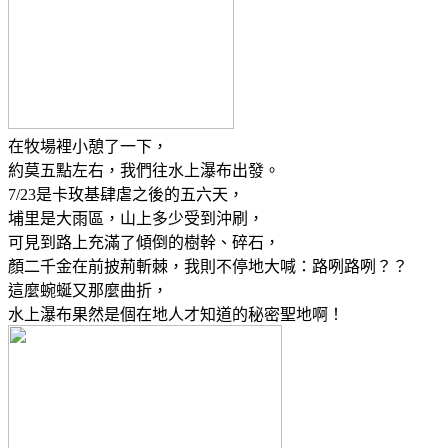
在牧場裡小憩了一下，
約莫五點左右，我們往水上瀑布出發。
7/23是卡玫基肆虐之後的五六天，
埔里是大雨區，山上多少受到沖刷，
可見到路上充滿了傾倒的樹幹、碎石，
顏二千金在前披荊斬棘，我則不停地大喊：路咧路咧？？
這麼蜿蜒又那麼曲折，
水上瀑布果然是個在地人才知道的秘密聖地啊！