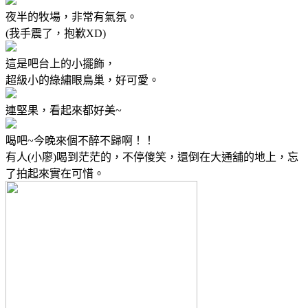
夜半的牧場，非常有氣氛。
(我手震了，抱歉XD)
這是吧台上的小擺飾，
超級小的綠繡眼鳥巢，好可愛。
連堅果，看起來都好美~
喝吧~今晚來個不醉不歸啊！！
有人(小廖)喝到茫茫的，不停傻笑，還倒在大通舖的地上，忘
了拍起來實在可惜。