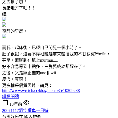
太羨慕了啦！
長錯地方了吧！！
嘆....
寧靜的早晨。
而我，起床後，已經自己閒晃一個小時了。
肚子很餓，還要不停地驅趕前來騷擾我的不甘寂寞笨milu，
甚至，無聊到在紙上murmur.....
好不容易等到十點多，三隻豬終於都醒來了。
之後，又是無止盡的uno和wii......
度假，真爽！
更多精采優質照片，請見：
http://www.wretch.cc/blog/hetero35/10309238
繼續閱讀
18年前
20071117貓空纜車一日遊
台灣好所在
國內旅遊