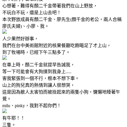
心想著，難得有顏二千金帶著我們在山上野放，
不玩白不玩，還是上山去吧！
本次野放成員有顏二千金、廖先生(顏千金的老公，兩人合稱
廖氏夫婦)、小廖、我。
人少果然好辦事，
我們在台中美術館附近的核果餐廳吃飽喝足了才上山，
到了牧場時，已經下午三點多了。
在車上時，顏二千金就提早告誡我，
等一下可能會有大狗撲到我身上.....
害我緊張到一個不行，根本不想下車。
山上的狗兒真的熱情到讓人很想哭，
這是因為敝人太害怕而被拴起來的兩隻小狗，慵懶地睡著午
覺。
milu、pinky，我對不起你們！
有牛耶！！
三隻。