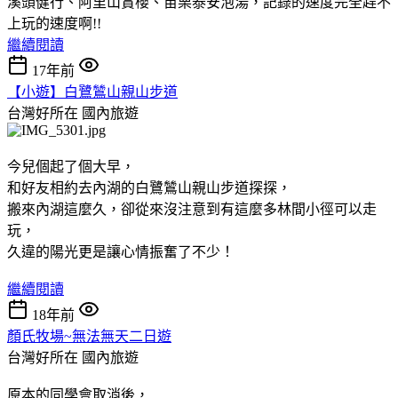
溪頭健行、阿里山賞櫻、苗栗泰安泡湯，記錄的速度完全趕不
上玩的速度啊!!
繼續閱讀
17年前
【小遊】白鷺鷥山親山步道
台灣好所在
國內旅遊
今兒個起了個大早，
和好友相約去內湖的白鷺鷥山親山步道探探，
搬來內湖這麼久，卻從來沒注意到有這麼多林間小徑可以走
玩，
久違的陽光更是讓心情振奮了不少！
繼續閱讀
18年前
顏氏牧場~無法無天二日遊
台灣好所在
國內旅遊
原本的同學會取消後，