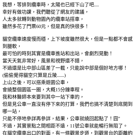
我想，等排到纜車時，太陽也已經下山了吧....
幸好有做功課，我們聽從了網友的建議，
人太多就轉到動物園內的纜車站撘車，
雖然多花了門票60元，但是真的快很多！
貓空纜車速度慢而穩，上下坡度雖然很大，但是一點都不會感
到腿軟，
最可怕的時刻其實是纜車進站和出站，會劇烈晃動！
當天天氣非常好，風景和視野還不錯，
不過還是比中部山區差了一截，只能說中部是個好地方哪！
(偷偷覺得貓空只算是丘陵......)
上山之後，可以搭乘遊園公車，
會繞整個園區一圈，大概15分鐘車程。
我和林醫師本來要到其中一站下車的，
但是見公車一直沒有停下來的打算，我們也搞不清楚到底開到
哪一站，
只能不停地參詳再參詳，結果，公車就繞回起點了！囧"
不過，其實景點之間相距不遠，11號公車就能暢行無阻了。
在貓空纜車出口的對面，有一條觀景步道，到觀景台的距離約