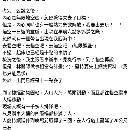
考完了甄試之後，
內心是無限地空虛，忽然覺得失去了目標，
但是，內心同時也有一股熱力急欲解放，我要出去玩！！！
貓空一日遊的靈感，出現在早晨六點多迷濛之際，
忽然就有一個聲音出現在我腦海中：
去貓空吧，去貓空吧，去貓空吧....(無限迴盪~)
不過，起床也已經是十點的事情了.....
梳洗之後，我主張看事辦事、見機行事，到了貓空再說！
但是，林醫師做事相當有計畫(？)，堅持要先上網找資料！(我
也只能屈伏)
終於，出門已經是十一點多了！
到了捷運動物園站，人山人海，萬頭鑽動，而且都往貓空纜車
大樓移動！
現場大概有一千多人排隊吧，
只見纜車大樓的四層樓都排滿了人，
人龍持續延伸到廣場前還轉了三圈，在人行道上蔓延了20公尺
左右！