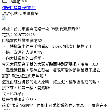
18年前
柿安口福堂~微風店
甜甜小點心
美味食記
地址：台北市復興南路一段139號 微風廣場B2
電話：02-87722126
口福堂位於微風廣場B2，
下手扶梯當中往左手邊看就可以發現此次目標物了！
不過，洶湧的人潮咧???
一向大排長龍的口福堂，
今天大概是為了我的大駕光臨而特別清場吧，哈哈....XD
一邊走近櫃檯，眼神立刻被一隻很可愛的動物給吸了過去：
鏘鏘~就是紅豆泥章魚啦！
這是由紅豆御萩的兩大原料：紅豆泥、糯米團組成的哦。
接下來，也是一樣，開始囉~~
《三色丸子》
這是春季限定商品，
衝著"限定"兩個字，再加上可愛粉嫩的春天氣息，不買實在不