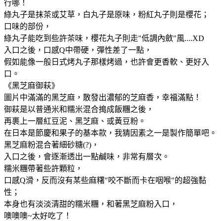
行哪！
綠丸子是抹茶或艾草，白丸子是原味，粉紅丸子則是櫻花；
口味的部份，
綠丸子能吃到些許茶味，櫻花丸子則走"低調內斂"風....XD
入口之後，口感Q中帶硬，彈性差了一點，
假如能像一般日式烤丸子那樣烤過，也許會更香軟、更好入
口。
《黑芝麻御萩》
圖片中滿滿的黑芝麻，散發出濃郁的芝麻香，幸福滿點！
御萩是以普通米和糯米混合搗成飯糰之後，
再裹上一層紅豆泥、黑芝麻、或黃豆粉。
在日本是節慶和果子的基本款，我猜因素之一是製作簡單吧。
黑芝麻粉混合著細砂糖(?)，
入口之後，會逐漸透出一點鹹味，非常有層次。
糯米糰帶著些許顆粒，
口感Q滑，反而沒有某些麻糬"咬不斷而卡在咽喉"的超強黏
性；
本身也有淡淡清甜的糯米糰，和著黑芝麻粉入口，
噢噢噢~太好吃了！