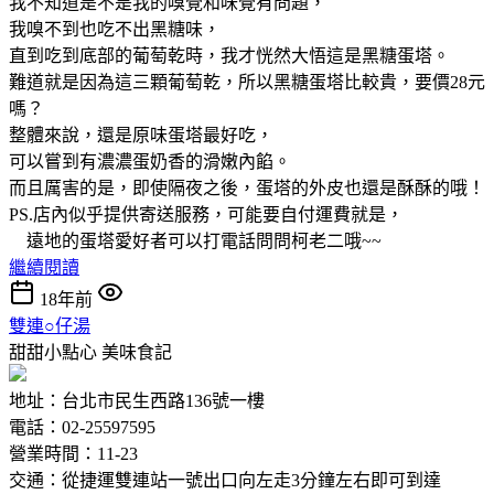
我不知道是不是我的嗅覺和味覺有問題，
我嗅不到也吃不出黑糖味，
直到吃到底部的葡萄乾時，我才恍然大悟這是黑糖蛋塔。
難道就是因為這三顆葡萄乾，所以黑糖蛋塔比較貴，要價28元
嗎？
整體來說，還是原味蛋塔最好吃，
可以嘗到有濃濃蛋奶香的滑嫩內餡。
而且厲害的是，即使隔夜之後，蛋塔的外皮也還是酥酥的哦！
PS.店內似乎提供寄送服務，可能要自付運費就是，
遠地的蛋塔愛好者可以打電話問問柯老二哦~~
繼續閱讀
18年前
雙連○仔湯
甜甜小點心
美味食記
地址：台北市民生西路136號一樓
電話：02-25597595
營業時間：11-23
交通：從捷運雙連站一號出口向左走3分鐘左右即可到達