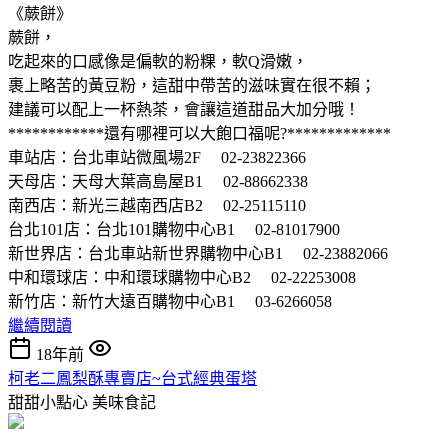
《蕨餅》
蕨餅，
吃起來的口感像是偏軟的粉粿，軟Q滑嫩，
裹上略苦的黃豆粉，這甜中帶苦的滋味實在很不賴；
建議可以配上一杯熱茶，會讓這道甜品大加分哦！
************還有哪裡可以大飽口福呢?*************
車站店：台北車站微風場2F 02-23822366
天母店：天母大葉高島屋B1 02-88662338
南西店：新光三越南西店B2 02-25115110
台北101店：台北101購物中心B1 02-81017900
新世界店：台北車站新世界購物中心B1 02-23882066
中和環球店：中和環球購物中心B2 02-22253008
新竹店：新竹大遠百購物中心B1 03-6266058
繼續閱讀
18年前
柯老二鳳梨酥專賣店~台式經典蛋塔
甜甜小點心
美味食記