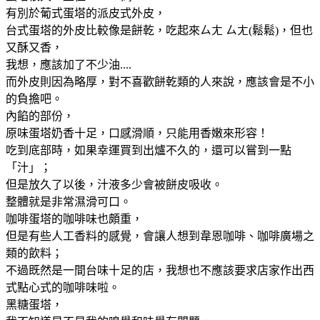
有別於葡式蛋塔的派皮式外皮，
台式蛋塔的外皮比較像是餅乾，吃起來ㄙㄤ ㄙㄤ(鬆鬆)，但也
又酥又香，
我想，應該加了不少油....
而外皮則因為略厚，對不喜歡餅乾類的人來說，應該會是不小
的負擔吧。
內餡的部份，
原味蛋塔奶香十足，口感滑順，只能用香嫩來形容！
吃到底部時，如果幸運買到出爐不久的，還可以嘗到一點
「汁」；
但是放久了以後，汁液多少會被餅皮吸收。
整體就是非常濕滑可口。
咖啡蛋塔的咖啡味也頗重，
但是有些人工香料的感覺，會讓人想到韋恩咖啡、咖啡廣場之
類的飲料；
不過既然是一間台味十足的店，我想也不應該要求店家作出西
式點心式的咖啡味啦。
黑糖蛋塔，