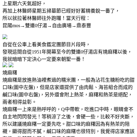
上星期六天氣超好，
再加上林醫師星期五掃墓節已經好好蓄精養銳一番了，
所以就拉著林醫師往外跑囉！當天行程：
昆陽mos→雙連0仔湯→自由廣場→鼎泰豐
自從在公車上看美食鑑定團節目片段時，
發現這間自從1951年開幕至今的雙連0仔湯店有燒麻糬以後，
我就暗暗下定決心一定要來朝聖一番！
燒麻糬
燒麻糬是放進熱油裡煮過的糯米團，一般為沾花生糖粉吃的甜
口味(圖中左盤)，但是店家還提供了由肉鬆、海苔組合而成的
鹹口味(圖中右盤)，另外還會附上熱茶，麻糬和熱茶是絕配，
兩者相得益彰。
燒麻糬一上來是熱呼呼的，Q中帶軟，吃進口中時，眼睛會不
自主地閃閃發光！等稍涼了之後，會硬一些，比較不好夾斷，
所以建議燒麻糬一定要先吃。甜口味的麻糬因為有熱茶的陪
襯，顯得甜而不膩，鹹口味的麻糬也很特別，我覺得店家應該