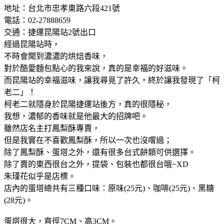
地址：台北市忠孝東路六段421號
電話：02-27888659
交通：捷運昆陽站2號出口
經過昆陽站時，
不時會聞到濃濃的烘焙香味，
對於酷愛麵包點心的我來說，真的是幸福的好滋味。
而昆陽站的幸福滋味，讓我尋覓了許久，終於讓我發現了「柯
老二」！
柯老二就隱身於昆陽捷運站後方，真的很隱秘，
我想，濃郁的香味就是他最大的招牌吧。
雖然店名主打鳳梨酥專賣，
但是我實在不喜歡鳳梨酥，所以一次也沒嚐過；
除了鳳梨酥、蛋塔之外，還有很多台式餅類可供選擇。
除了賣的東西很台之外，提袋、包裝也都很台哦~XD
朱瑾花似乎是店標。
店內的蛋塔總共有三種口味：原味(25元)、咖啡(25元)、黑糖
(28元)。
蛋塔很大，直徑7CM、高3CM。